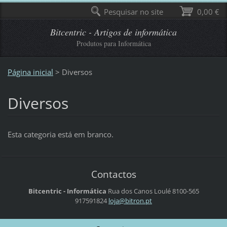
Pesquisar no site
0,00 €
Bitcentric - Artigos de informática
Produtos para Informática
Página inicial
>
Diversos
Diversos
Esta categoria está em branco.
Contactos
Bitcentric - Informática
Rua dos Canos
Loulé
8100-565
917591824
loja@bit
ron.pt