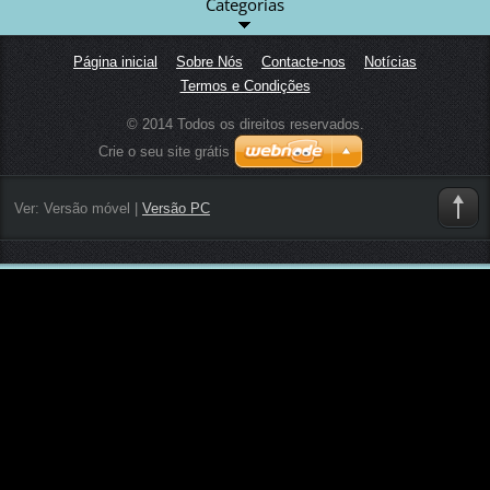
Categorias
Página inicial
Sobre Nós
Contacte-nos
Notícias
Termos e Condições
© 2014 Todos os direitos reservados.
Crie o seu site grátis
Ver:
Versão móvel
|
Versão PC