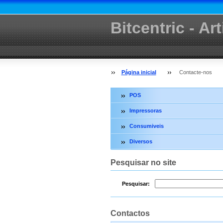
Bitcentric - Ar
informática
Página inicial
Contacte-nos
POS
Impressoras
Consumiveis
Diversos
Pesquisar no site
Pesquisar:
Contactos