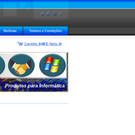
Notícias
Termos e Condições
Carrinho:
0,00 €
(Itens:
0
)
Produtos para Informática