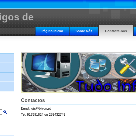
tigos de
Página inicial
Sobre Nós
Contacte-nos
Contactos
Email: loja@bitron.pt
Tel. 917591824 ou 289432749