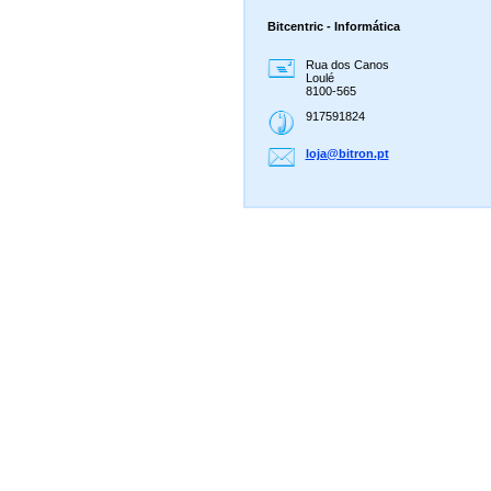
Bitcentric - Informática
Rua dos Canos
Loulé
8100-565
917591824
loja@bit
ron.pt